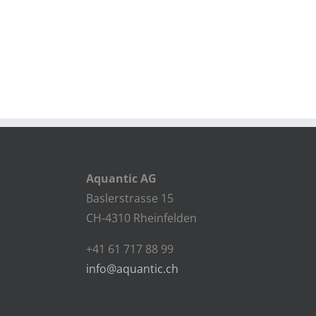
Aquantic AG
Baslerstrasse 15
CH-4310 Rheinfelden
+41 61 717 88 99
info@aquantic.ch