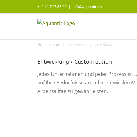
Skip
+41 61 717 88 99
|
info@aquantic.ch
to
content
Home
Produkte
Entwicklung nach Mass
Entwicklung / Customization
Jedes Unternehmen und jeder Prozess ist u
auf Ihre Bedürfnisse an, oder entwicklen 
Arbeitsalltag zu gewährleisten.