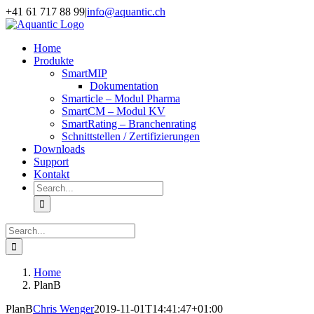
Skip
+41 61 717 88 99
|
info@aquantic.ch
to
content
Home
Produkte
SmartMIP
Dokumentation
Smarticle – Modul Pharma
SmartCM – Modul KV
SmartRating – Branchenrating
Schnittstellen / Zertifizierungen
Downloads
Support
Kontakt
Search
for:
Search
for:
Home
PlanB
PlanB
Chris Wenger
2019-11-01T14:41:47+01:00