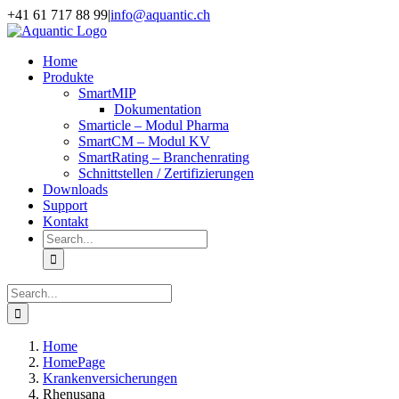
Skip
+41 61 717 88 99
|
info@aquantic.ch
to
content
Home
Produkte
SmartMIP
Dokumentation
Smarticle – Modul Pharma
SmartCM – Modul KV
SmartRating – Branchenrating
Schnittstellen / Zertifizierungen
Downloads
Support
Kontakt
Search
for:
Search
for:
Home
HomePage
Krankenversicherungen
Rhenusana