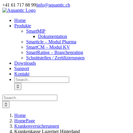
Skip
+41 61 717 88 99
|
info@aquantic.ch
to
content
Home
Produkte
SmartMIP
Dokumentation
Smarticle – Modul Pharma
SmartCM – Modul KV
SmartRating – Branchenrating
Schnittstellen / Zertifizierungen
Downloads
Support
Kontakt
Search
for:
Search
for:
Home
HomePage
Krankenversicherungen
Krankenkasse Luzerner Hinterland