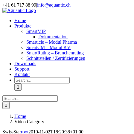
Skip
+41 61 717 88 99
|
info@aquantic.ch
to
content
Home
Produkte
SmartMIP
Dokumentation
Smarticle – Modul Pharma
SmartCM – Modul KV
SmartRating – Branchenrating
Schnittstellen / Zertifizierungen
Downloads
Support
Kontakt
Search
for:
Search
for:
Home
Video Category
SwissStar
root
2019-11-02T18:20:38+01:00