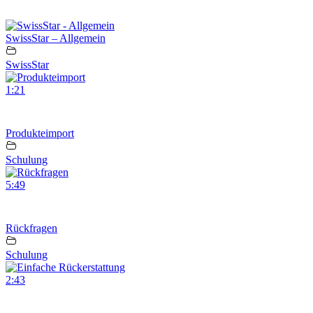
SwissStar – Allgemein
SwissStar
1:21
Produkteimport
Schulung
5:49
Rückfragen
Schulung
2:43