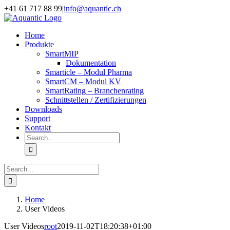
Skip
+41 61 717 88 99
|
info@aquantic.ch
to
content
Home
Produkte
SmartMIP
Dokumentation
Smarticle – Modul Pharma
SmartCM – Modul KV
SmartRating – Branchenrating
Schnittstellen / Zertifizierungen
Downloads
Support
Kontakt
Search
for:
Search
for:
Home
User Videos
User Videos
root
2019-11-02T18:20:38+01:00