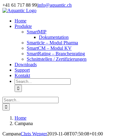
Skip
+41 61 717 88 99
|
info@aquantic.ch
to
content
Home
Produkte
SmartMIP
Dokumentation
Smarticle – Modul Pharma
SmartCM – Modul KV
SmartRating – Branchenrating
Schnittstellen / Zertifizierungen
Downloads
Support
Kontakt
Search
for:
Search
for:
Home
Campana
Campana
Chris Wenger
2019-11-08T07:50:08+01:00